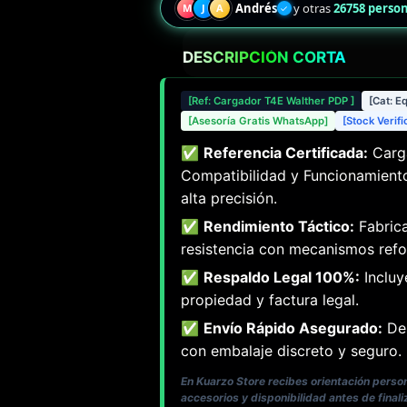
Andrés
y otras
26758 perso
M
J
A
✓
DESCRIPCIÓN CORTA
[Ref: Cargador T4E Walther PDP ]
[Cat: E
[Asesoría Gratis WhatsApp]
[Stock Verif
✅
Referencia Certificada:
Carga
Compatibilidad y Funcionamiento
alta precisión.
✅
Rendimiento Táctico:
Fabrica
resistencia con mecanismos refo
✅
Respaldo Legal 100%:
Incluy
propiedad y factura legal.
✅
Envío Rápido Asegurado:
Des
con embalaje discreto y seguro.
En Kuarzo Store recibes orientación pers
accesorios y disponibilidad antes de finali