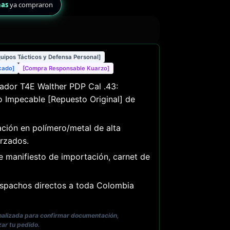
nas
ya compraron
quipos Tácticos y Defensa Personal]
icado]
[Compra Responsable Kuarzo]
dor T4E Walther PDP Cal .43:
 Impecable [Repuesto Original] de
ción en polímero/metal de alta
rzados.
e manifiesto de importación, carnet de
pachos directos a toda Colombia
onalizada para confirmar documentación,
zar tu pedido.