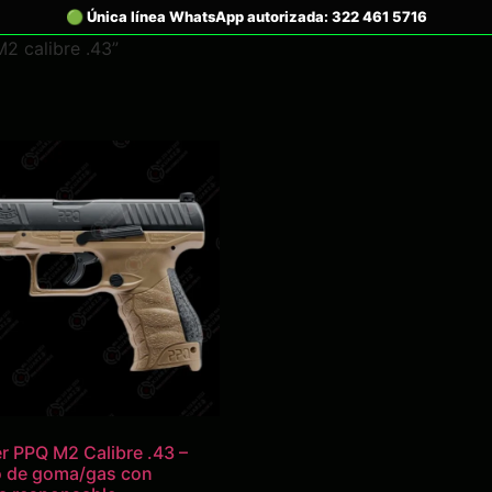
2 calibre .43”
r PPQ M2 Calibre .43 –
o de goma/gas con