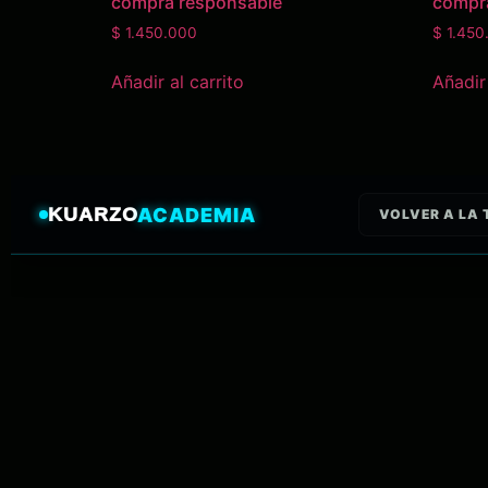
compra responsable
compr
$
1.450.000
$
1.450
Añadir al carrito
Añadir 
KUARZO
ACADEMIA
VOLVER A LA 