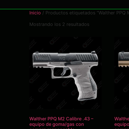
Inicio
/ Productos etiquetados “Walther PPQ M
Mostrando los 2 resultados
Walther PPQ M2 Calibre .43 –
Walthe
equipo de goma/gas con
equip