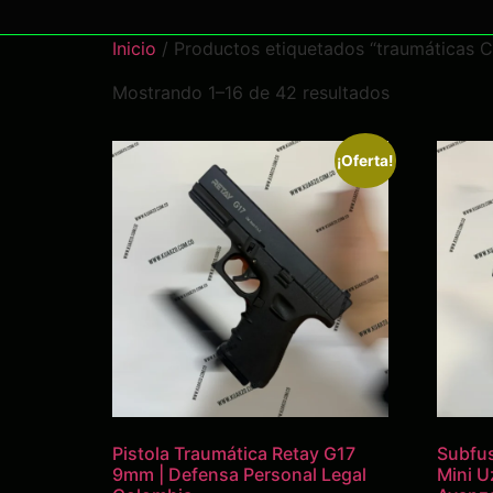
Inicio
/ Productos etiquetados “traumáticas 
Mostrando 1–16 de 42 resultados
¡Oferta!
Pistola Traumática Retay G17
Subfus
9mm | Defensa Personal Legal
Mini U