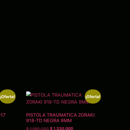
¡Oferta!
¡Oferta!
917
PISTOLA TRAUMATICA ZORAKI
918-TD NEGRA 9MM
$
1.580.000
$
1.330.000