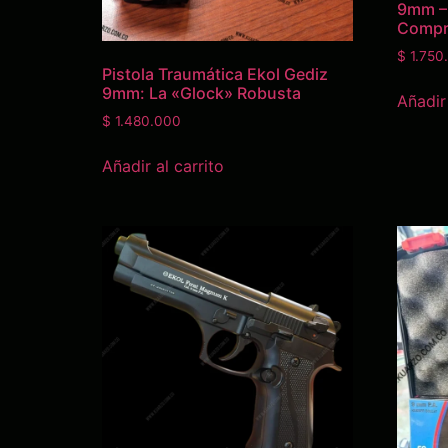
9mm –
Compra
$
1.750
Pistola Traumática Ekol Gediz
9mm: La «Glock» Robusta
Añadir 
$
1.480.000
Añadir al carrito