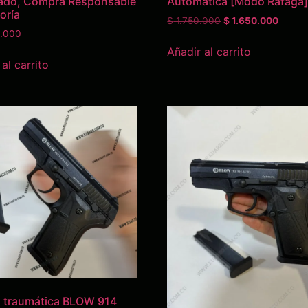
ado, Compra Responsable
Automática [Modo Ráfaga
oría
$
1.750.000
$
1.650.000
.000
Añadir al carrito
al carrito
a traumática BLOW 914