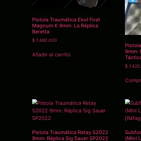
Pistola Traumática Ekol Firat
Magnum K 9mm: La Réplica
Beretta
$
1.480.000
Pistol
9mm: 
Añadir al carrito
Táctic
$
1.420
Compra
Pistola Traumática Retay S2022
Subfus
9mm: Réplica Sig Sauer SP2022
(Mini 