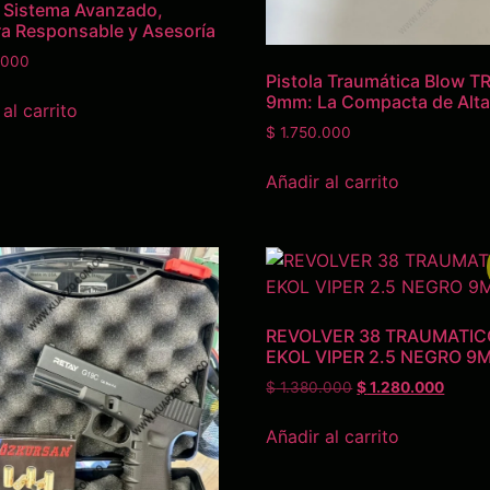
 Sistema Avanzado,
 Responsable y Asesoría
.000
Pistola Traumática Blow T
9mm: La Compacta de Alt
al carrito
$
1.750.000
Añadir al carrito
REVOLVER 38 TRAUMATIC
EKOL VIPER 2.5 NEGRO 9
$
1.380.000
$
1.280.000
Añadir al carrito