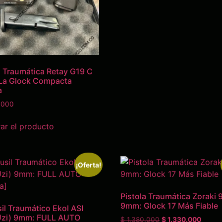
a Traumática Retay G19 C
La Glock Compacta
a
.000
r el producto
¡Oferta!
Pistola Traumática Zoraki 
9mm: Glock 17 Más Fiable
il Traumático Ekol ASI
Uzi) 9mm: FULL AUTO
$
1.380.000
$
1.330.000