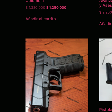
Colombia
Avanz
y Ases
$
1.380.000
$
1.250.000
$
2.200
Añadir al carrito
Añadir 
Pistol