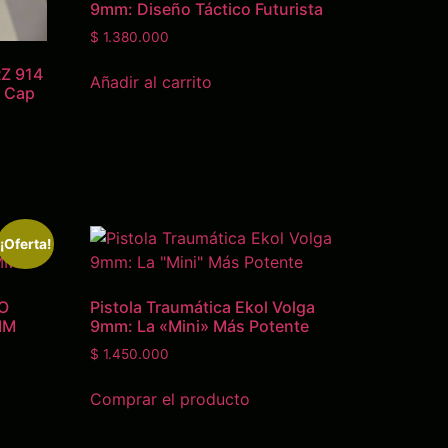
9mm: Diseño Táctico Futurista
$
1.380.000
RZ 914
Añadir al carrito
a Cap
¡Oferta!
O
Pistola Traumática Ekol Volga
MM
9mm: La «Mini» Más Potente
$
1.450.000
Comprar el producto