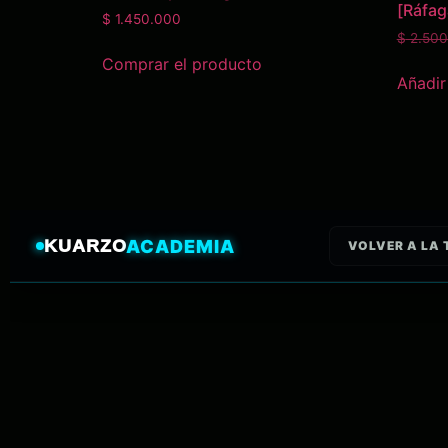
[Ráfag
$
1.450.000
$
2.500
Comprar el producto
Añadir 
KUARZO
ACADEMIA
VOLVER A LA 