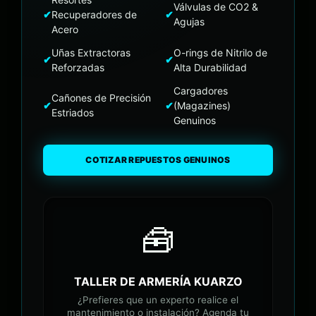
Válvulas de CO2 &
✔
Recuperadores de
✔
Agujas
Acero
Uñas Extractoras
O-rings de Nitrilo de
✔
✔
Reforzadas
Alta Durabilidad
Cargadores
Cañones de Precisión
✔
✔
(Magazines)
Estriados
Genuinos
COTIZAR REPUESTOS GENUINOS
🧰
TALLER DE ARMERÍA KUARZO
¿Prefieres que un experto realice el
mantenimiento o instalación? Agenda tu