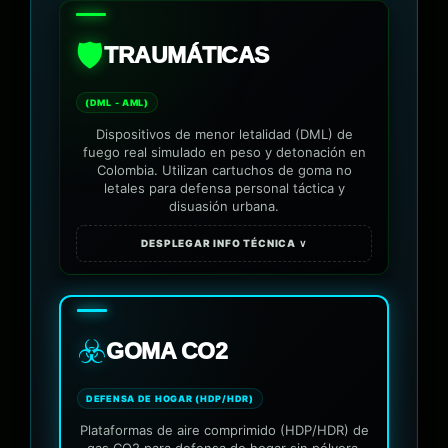
🛡️
TRAUMÁTICAS
(DML - AML)
Dispositivos de menor letalidad (DML) de
fuego real simulado en peso y detonación en
Colombia. Utilizan cartuchos de goma no
letales para defensa personal táctica y
disuasión urbana.
DESPLEGAR INFO TÉCNICA ∨
☣️
GOMA CO2
DEFENSA DE HOGAR (HDP/HDR)
Plataformas de aire comprimido (HDP/HDR) de
gas CO2 para defensa de hogar sin pólvora.