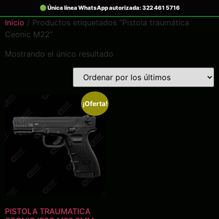
Inicio
/ Productos etiquetados “Pistola traumática
Ceonic M22”
Mostrando el único resultado
¡Oferta!
PISTOLA TRAUMATICA