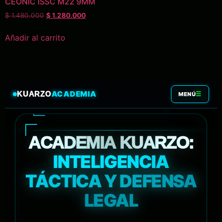
CEONIC ISSC M22 9MM
$
1.480.000
$
1.280.000
Añadir al carrito
ACADEMIA
KUARZO
☰
MENÚ
ACADEMIA KUARZO:
INTELIGENCIA
TÁCTICA Y DEFENSA
LEGAL