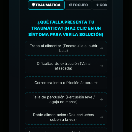
🛡️ TRAUMÁTICA
🔊 FOGUEO
☣️ GOMA/GAS CO2
¿QUÉ FALLA PRESENTA TU
TRAUMÁTICA? (HAZ CLIC EN UN
SÍNTOMA PARA VER LA SOLUCIÓN)
Traba al alimentar (Encasquilla al subir
bala)
Dificultad de extracción (Vaina
atascada)
Corredera lenta o fricción áspera
Falla de percusión (Percusión leve /
aguja no marca)
Doble alimentación (Dos cartuchos
suben a la vez)