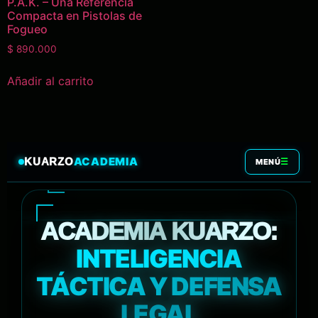
P.A.K. – Una Referencia
Compacta en Pistolas de
Fogueo
$
890.000
Añadir al carrito
ACADEMIA
KUARZO
☰
MENÚ
ACADEMIA KUARZO:
INTELIGENCIA
TÁCTICA Y DEFENSA
LEGAL