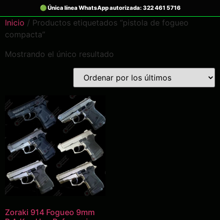
Inicio
/ Productos etiquetados “pistola de fogueo
compacta”
Mostrando el único resultado
Zoraki 914 Fogueo 9mm