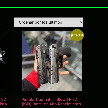
¡Oferta!
R 92
Pistola Traumática Blow TR 92
ista
(K/D) 9mm: de Alto Rendimiento