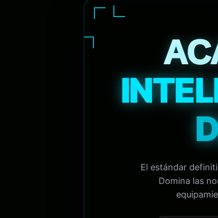
AC
INTEL
D
El estándar defini
Domina las nor
equipamien