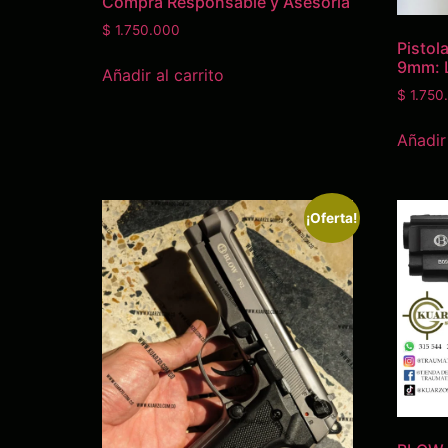
Compra Responsable y Asesoría
$
1.750.000
Pistol
9mm: 
Añadir al carrito
$
1.750
Añadir 
¡Oferta!