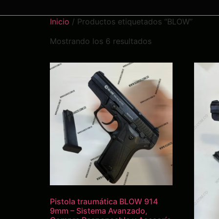
Inicio
/ Productos etiquetados “BLOW”
Mostrando los 6 resultados
Pistola traumática BLOW 914
9mm – Sistema Avanzado,