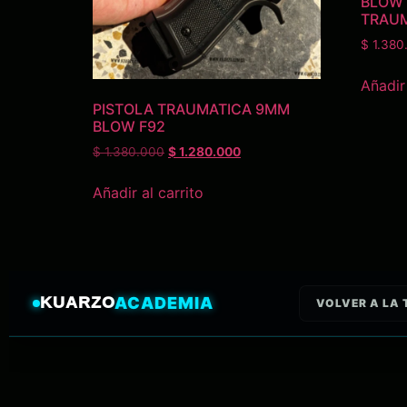
BLOW 
TRAU
$
1.380
Añadir 
PISTOLA TRAUMATICA 9MM
BLOW F92
$
1.380.000
$
1.280.000
Añadir al carrito
KUARZO
ACADEMIA
VOLVER A LA 